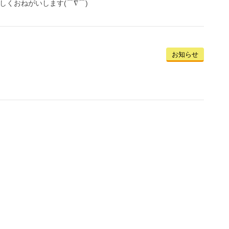
しくおねがいします(⌒∇⌒)
お知らせ