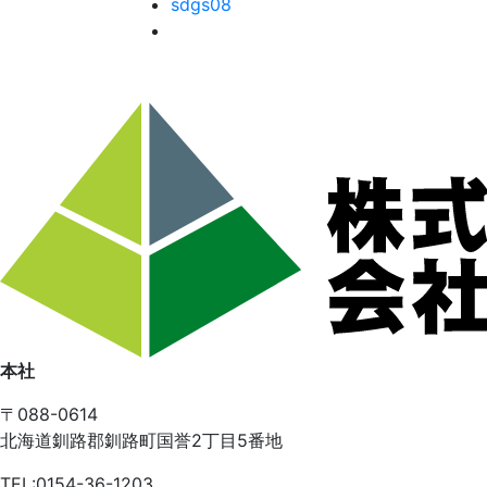
sdgs08
本社
〒088-0614
北海道釧路郡釧路町国誉2丁目5番地
TEL:0154-36-1203