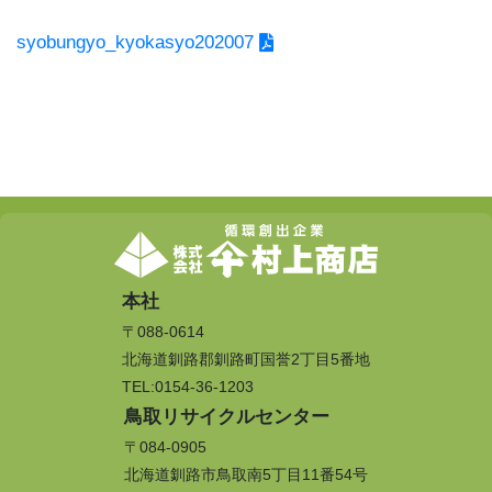
syobungyo_kyokasyo202007
本社
〒088-0614
北海道釧路郡釧路町国誉2丁目5番地
TEL:0154-36-1203
鳥取リサイクルセンター
〒084-0905
北海道釧路市鳥取南5丁目11番54号