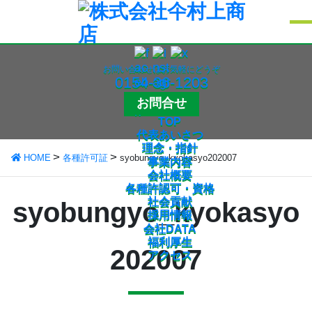
お問い合わせはお気軽にどうぞ
0154-36-1203
お問合せ
TOP
代表あいさつ
理念・指針
HOME
各種許可証
syobungyo_kyokasyo202007
事業内容
会社概要
各種許認可・資格
社会貢献
syobungyo_kyokasyo
採用情報
会社DATA
福利厚生
202007
アクセス